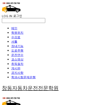
LOG IN
로그인
메인
학원위치
수강료
셔틀
장내기능
도로주행
운전연수
코스영상
취득절차
게시판
공지사항
학과시험문제은행
창동자동차운전전문학원