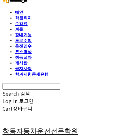
메인
학원위치
수강료
셔틀
장내기능
도로주행
운전연수
코스영상
취득절차
게시판
공지사항
학과시험문제은행
Search
검색
Log In
로그인
Cart
장바구니
창동자동차운전전문학원